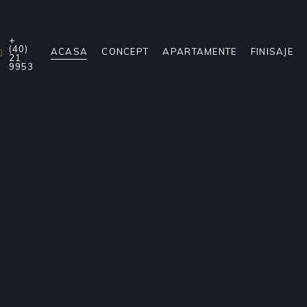
+
(40)
ACASA
CONCEPT
APARTAMENTE
FINISAJE
21
9953