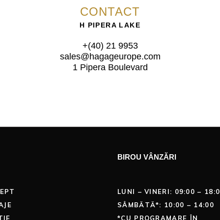
CONTACT
H PIPERA LAKE
+(40) 21 9953
sales@hagageurope.com
1 Pipera Boulevard
BIROU VÂNZĂRI
EPT
LUNI – VINERI: 09:00 – 18:
AJE
SÂMBĂTĂ*: 10:00 – 14:00
TIE
*CU PROGRAMARE ÎN