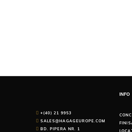
INFO
+(40) 21 9953
CONC
SALES@HAGAGEUROPE.COM
FINIS
BD. PIPERA NR. 1
LOCA