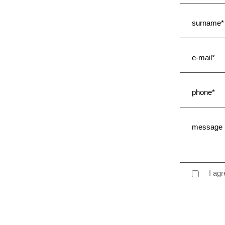
I agre