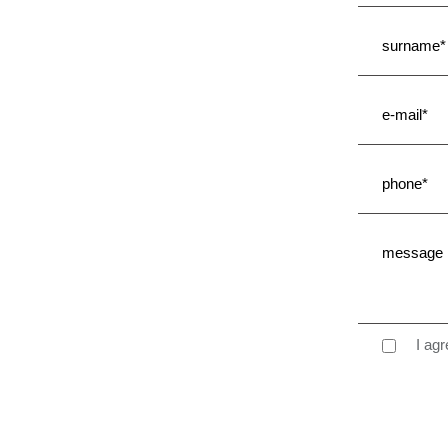
I agre