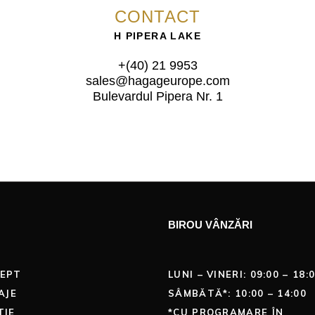
CONTACT
H PIPERA LAKE
+(40) 21 9953
sales@hagageurope.com
Bulevardul Pipera Nr. 1
BIROU VÂNZĂRI
EPT
LUNI – VINERI: 09:00 – 18:
AJE
SÂMBĂTĂ*: 10:00 – 14:00
TIE
*CU PROGRAMARE ÎN