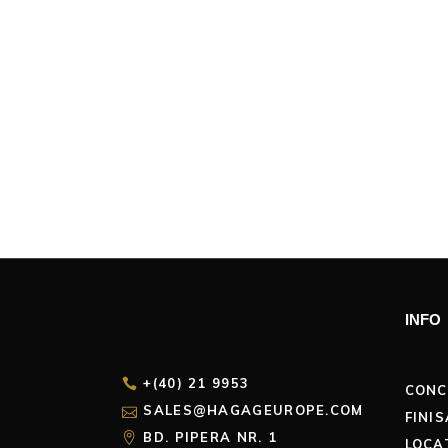
INFO
+(40) 21 9953
CONC
SALES@HAGAGEUROPE.COM
FINIS
BD. PIPERA NR. 1
LOCA