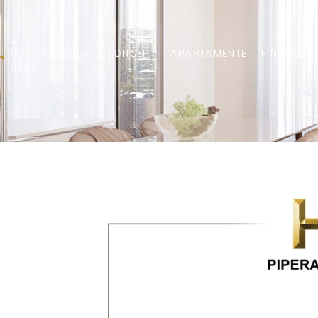
+
(40)
ACASA
CONCEPT
APARTAMENTE
FINISAJE
21
9953