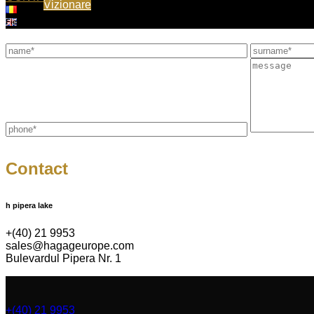
Vizionare
Fields marked with * are mandatory pentru in order to send the message
Contact
h pipera lake
+(40) 21 9953
sales@hagageurope.com
Bulevardul Pipera Nr. 1
+(40) 21 9953