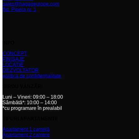
sales@hagageurope.com
Bd. Pipera nr. 1
INFO
CONCEPT
FINISAJE
LOCATIE
DEZVOLTATOR
politica de confidențialitate
BIROU VÂNZĂRI
Luni – Vineri: 09:00 – 18:00
Sâmbătă*: 10:00 – 14:00
*cu programare în prealabil
TIPURI APARTAMENTE
Apartament 1 cameră
Apartament 2 camere