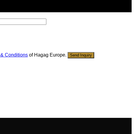
 & Conditions
of Hagag Europe.
Send Inquiry